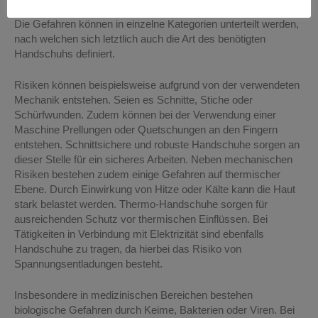
unterschiedlichen Tätigkeiten die Hände vor Risiken schützen.
Die Gefahren können in einzelne Kategorien unterteilt werden,
nach welchen sich letztlich auch die Art des benötigten
Handschuhs definiert.
Risiken können beispielsweise aufgrund von der verwendeten
Mechanik entstehen. Seien es Schnitte, Stiche oder
Schürfwunden. Zudem können bei der Verwendung einer
Maschine Prellungen oder Quetschungen an den Fingern
entstehen. Schnittsichere und robuste Handschuhe sorgen an
dieser Stelle für ein sicheres Arbeiten. Neben mechanischen
Risiken bestehen zudem einige Gefahren auf thermischer
Ebene. Durch Einwirkung von Hitze oder Kälte kann die Haut
stark belastet werden. Thermo-Handschuhe sorgen für
ausreichenden Schutz vor thermischen Einflüssen. Bei
Tätigkeiten in Verbindung mit Elektrizität sind ebenfalls
Handschuhe zu tragen, da hierbei das Risiko von
Spannungsentladungen besteht.
Insbesondere in medizinischen Bereichen bestehen
biologische Gefahren durch Keime, Bakterien oder Viren. Bei