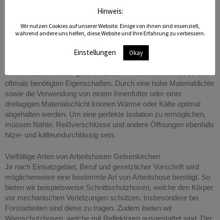
Forstwirtschaft oder in anderen risikoreichen Branchen arbeitet,
Hinweis:
muss sich nur auf eine optimale Passform, sondern insbesondere
auf einen ausreichenden Schutz verlassen können. Die
Wir nutzen Cookies auf unserer Website. Einige von ihnen sind essenziell,
Arbeitshose muss den Träger in erster Linie vor sämtlichen
während andere uns helfen, diese Website und Ihre Erfahrung zu verbessern.
Gefahren und Risiken im Hinblick auf seinen Beruf schützen.
Einstellungen
Okay
Eine optimale Arbeitshose minimiert das individuelle
Verletzungsrisiko so weit wie möglich. Neben den
Sicherheitsfunktionen gehören zudem Thermofunktionen zu den
oftmals benötigten Eigenschaften. Durch eine hohe Materialdichte
sowie die Verwendung von einem Innenfutter oder einer
dreilagigen Materialschicht können Wärme oder Kälte optimal
abgehalten werden. Um eine perfekte Isolation zu ermöglichen,
müssen Nähte, Reißverschlüsse und andere Öffnungen ebenfalls
hitze- und kälteundurchlässig sein.
Vielfältige Arten von Arbeitshosen Gelsenkirchen
Je nach Einsatzgebiet, Beruf und gesetzlicher Vorschrift wird
möglicherweise eine bestimmte Art von Arbeitshose benötigt. So
bieten wir beispielsweise Schnittschutzhosen, welche den Körper
vor mechanischen Verletzungen schützen. Insbesondere bei
Forstarbeiten sind diese zu tragen. Zudem bieten wir
Warnschutzhosen, welche mit Reflektoren ausgestattet sind. Der