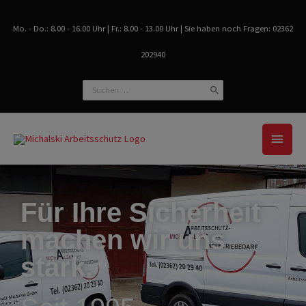
Zum
Inhalt
Mo. - Do.: 8.00 - 16.00 Uhr | Fr.: 8.00 - 13.00 Uhr | Sie haben noch Fragen: 02362
springen
202940
Search
for:
Haup
Für Ihre Sicherheit
machen wir uns
stark.