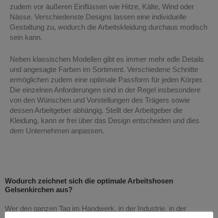
zudem vor äußeren Einflüssen wie Hitze, Kälte, Wind oder
Nässe. Verschiedenste Designs lassen eine individuelle
Gestaltung zu, wodurch die Arbeitskleidung durchaus modisch
sein kann.
Neben klassischen Modellen gibt es immer mehr edle Details
und angesagte Farben im Sortiment. Verschiedene Schnitte
ermöglichen zudem eine optimale Passform für jeden Körper.
Die einzelnen Anforderungen sind in der Regel insbesondere
von den Wünschen und Vorstellungen des Trägers sowie
dessen Arbeitgeber abhängig. Stellt der Arbeitgeber die
Kleidung, kann er frei über das Design entscheiden und dies
dem Unternehmen anpassen.
Wodurch zeichnet sich die optimale Arbeitshosen
Gelsenkirchen aus?
Wer den ganzen Tag im Handwerk, in der Industrie, in der