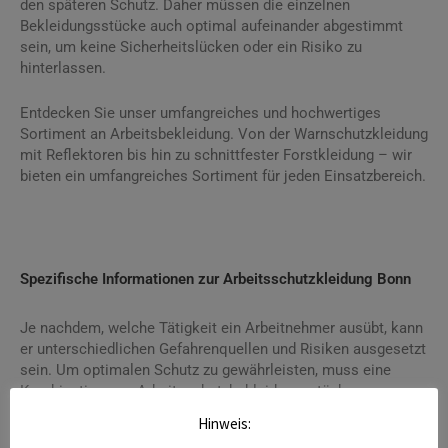
den späteren Schutz. Daher müssen die einzelnen
Bekleidungsstücke auch optimal aufeinander abgestimmt
sein, um keine Sicherheitslücken oder ein Risiko zu
hinterlassen.
Entdecken Sie unser umfangreiches und hochwertiges
Sortiment an Arbeitsbekleidung. Von der Warnschutzkleidung
mit Reflektoren bis hin zu schnittfester Forstkleidung – wir
bieten ein umfangreiches Sortiment für jeden Einsatzbereich.
Spezifische Informationen zur Arbeitsschutzkleidung Bonn
Je nachdem, welche Tätigkeit ein Arbeitnehmer ausübt, kann
er unterschiedlichen Gefahrenquellen und Risiken ausgesetzt
sein. Um optimalen Schutz zu gewährleisten, muss eine
Kombination aus Arbeitsschutzbekleidungsstücken zum
Einsatz kommen.
Hinweis: