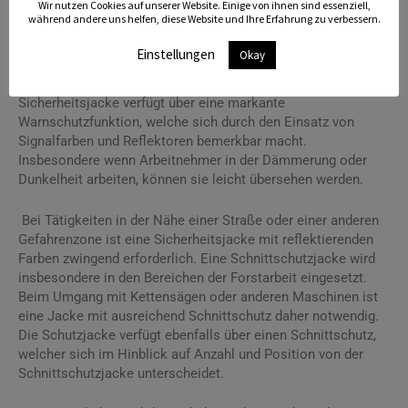
Wir nutzen Cookies auf unserer Website. Einige von ihnen sind essenziell,
Die Schutzbekleidung eines Arbeitnehmers beginnt mit einer
während andere uns helfen, diese Website und Ihre Erfahrung zu verbessern.
Arbeitsjacke zum Schutz des Oberkörpers. Dabei gibt es
mehrere Jacken, welche dem Arbeitsschutz dienen. Die
Einstellungen
Okay
wichtigsten Kleidungsstücke sind die Sicherheitsjacke, die
Schnittschutzjacke sowie die Schutzjacke. Die
Sicherheitsjacke verfügt über eine markante
Warnschutzfunktion, welche sich durch den Einsatz von
Signalfarben und Reflektoren bemerkbar macht.
Insbesondere wenn Arbeitnehmer in der Dämmerung oder
Dunkelheit arbeiten, können sie leicht übersehen werden.
Bei Tätigkeiten in der Nähe einer Straße oder einer anderen
Gefahrenzone ist eine Sicherheitsjacke mit reflektierenden
Farben zwingend erforderlich. Eine Schnittschutzjacke wird
insbesondere in den Bereichen der Forstarbeit eingesetzt.
Beim Umgang mit Kettensägen oder anderen Maschinen ist
eine Jacke mit ausreichend Schnittschutz daher notwendig.
Die Schutzjacke verfügt ebenfalls über einen Schnittschutz,
welcher sich im Hinblick auf Anzahl und Position von der
Schnittschutzjacke unterscheidet.