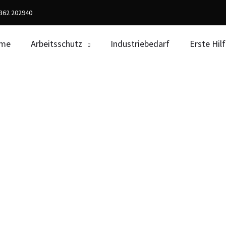
02362 202940
me
Arbeitsschutz
Industriebedarf
Erste Hil