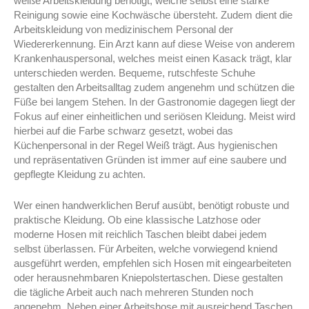
weiße Arbeitskleidung benötigt, welche selbst eine starke
Reinigung sowie eine Kochwäsche übersteht. Zudem dient die
Arbeitskleidung von medizinischem Personal der
Wiedererkennung. Ein Arzt kann auf diese Weise von anderem
Krankenhauspersonal, welches meist einen Kasack trägt, klar
unterschieden werden. Bequeme, rutschfeste Schuhe
gestalten den Arbeitsalltag zudem angenehm und schützen die
Füße bei langem Stehen. In der Gastronomie dagegen liegt der
Fokus auf einer einheitlichen und seriösen Kleidung. Meist wird
hierbei auf die Farbe schwarz gesetzt, wobei das
Küchenpersonal in der Regel Weiß trägt. Aus hygienischen
und repräsentativen Gründen ist immer auf eine saubere und
gepflegte Kleidung zu achten.
Wer einen handwerklichen Beruf ausübt, benötigt robuste und
praktische Kleidung. Ob eine klassische Latzhose oder
moderne Hosen mit reichlich Taschen bleibt dabei jedem
selbst überlassen. Für Arbeiten, welche vorwiegend kniend
ausgeführt werden, empfehlen sich Hosen mit eingearbeiteten
oder herausnehmbaren Kniepolstertaschen. Diese gestalten
die tägliche Arbeit auch nach mehreren Stunden noch
angenehm. Neben einer Arbeitshose mit ausreichend Taschen