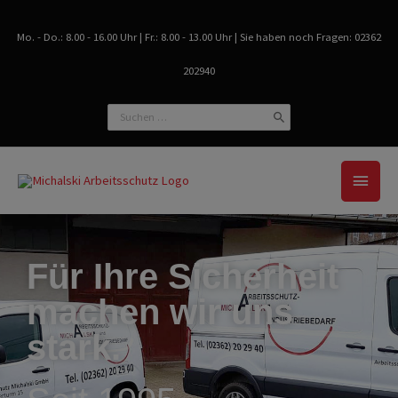
Zum
Inhalt
Mo. - Do.: 8.00 - 16.00 Uhr | Fr.: 8.00 - 13.00 Uhr | Sie haben noch Fragen: 02362
springen
202940
Search
for:
Haup
Für Ihre Sicherheit
machen wir uns
stark.