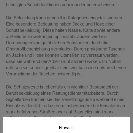
benötigten Schutzfunktionen voneinander unterscheiden.
Die Bekleidung kann generell in Kategorien eingeteilt werden.
Eine besondere Bedeutung haben Jacke und Hose einer
Schutzbekleidung. Diese halten Nässe, Kälte sowie andere
äußerliche Einwirkungen optimal ab. Zudem wird ein
Durchdringen von gefährlichen Substanzen durch die
Oberstoffbeschichtung vermieden. Durch praktische Taschen
an Jacke und Hose können Utensilien so verstaut werden,
dass sie während der Arbeit nicht störend wirken. Im Notfall
müssen sie schnell greifbar sein, weshalb eine entsprechende
Verarbeitung der Taschen notwendig ist.
Die Schutzweste ist ebenfalls ein wichtiger Bestandteil der
Berufsbekleidung eines Rettungsdienstmitarbeiters. Durch
Signalfarben können sie das Verletzungsrisiko während eines
Einsatzes deutlich reduzieren. Insbesondere bei Einsätzen an
stark befahrenen Straßen oder auf Baustellen sind stark
reflektierende Signalfarben notwendig. Zur Schutzbekleidung
zählen zudem Schuhe und Handschuhe, welche ebenfalls vor
Hinweis:
Verletzungen und äußeren Einflüssen schützen sollen.