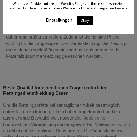
Wir nutzen Cookies auf unserer Website. Einige von ihnen sind essenziell,
während andere uns helfen, diese Website und Ihre Erfahrung zu verbessern.
Neben Kälte und Nässe sind fremde Substanzen oder spitze
Gegenstände wesentliche Gefahrenquellen. Mit der optimalen
Einstellungen
Okay
Rettungsdienstbekleidung sollen Risiken so weit wie möglich
minimiert werden. Die Funktionsfähigkeit der Kleidung ist
daher regelmäßig zu prüfen. Zudem ist die richtige Pflege
wichtig für die Langlebigkeit der Berufskleidung. Die Kleidung
muss daher regelmäßig desinfiziert und entsprechend der
Materialzusammensetzung gewaschen werden.
Beste Qualität für einen hohen Tragekomfort der
Rettungsdienstkleidung Essen
Um die Rettungskräfte bei der täglichen Arbeit bestmöglich
unterstützen zu können, ist ein hoher Tragekomfort und eine
ausreichende Beweglichkeit notwendig. Neben einer
hochwertigen Verarbeitung und ausgewählten Materialien kommt
es dabei auf eine optimale Passform an. Die Schutzkleidung