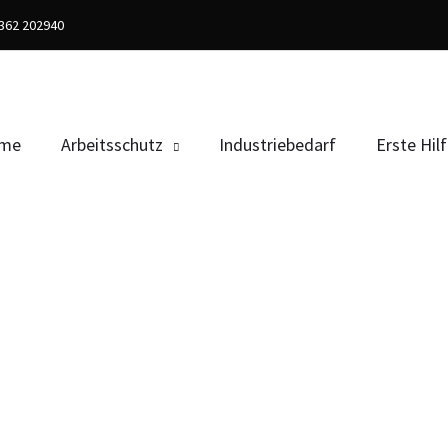
02362 202940
me
Arbeitsschutz
Industriebedarf
Erste Hil