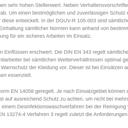
einen sehr hohen Stellenwert. Neben Verhaltensvorschrif
n ab. Um einen bestmöglichen und zuverlässigen Schutz 
r diese entwickelt. In der DGUV-R 105-003 sind sämtlic
ie Einhaltung sämtlicher Normen kann anhand von bestim
ng für ein sicheres Arbeiten im Einsatz.
n Einflüssen erschwert. Die DIN EN 343 regelt sämtlich
itarbeiter bei sämtlichen Wetterverhältnissen optimal 
arnschutz der Kleidung vor. Dieser ist bei Einsätzen a
sen essenziell.
orm EN 14058 geregelt. Je nach Einsatzgebiet können d
t auf ausreichend Schutz zu achten, um nicht bei mehr
n einem Desinfektionswaschverfahren bei der Reinigung
N 13274-4 Verfahren 3 regelt zuletzt die Anforderungen 