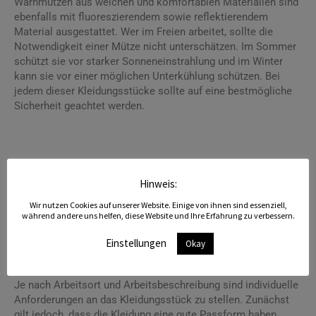
Warnmützen aus weichen und komfortablen Materialien sind
ebenfalls mit fluoreszierendem sowie reflektierendem
Material ausgestattet. Wer im Freien arbeitet, sollte die
Notwendigkeit einer Mütze nicht unterschätzen. Im Sommer
schützt sie vor starker Sonneneinstrahlung und im Winter
kann sie vor einer möglichen Unterkühlung schützen. Bei
jedem dieser Kleidungsstücke sollte auf eine bestmögliche
Sicherheit geachtet werden.
Worauf ist beim Kauf von Warnschutzkleidung Hagen zu
Hinweis:
achten?
Wir nutzen Cookies auf unserer Website. Einige von ihnen sind essenziell,
während andere uns helfen, diese Website und Ihre Erfahrung zu verbessern.
Schutzkleidung mit Warnfunktion gibt es in den
unterschiedlichsten Modellen mit ebenso verschiedenen
Einstellungen
Okay
Eigenschaften. Bei der großen Auswahl kann es oftmals eine
Herausforderung darstellen, das passende Modell zu wählen.
Je nach Arbeitsort und Arbeitsbeschreibung sind individuelle
Anforderungen an das Kleidungsstück zu stellen. Zunächst
gilt jedoch, dass die Kleidung eine gute Passform haben