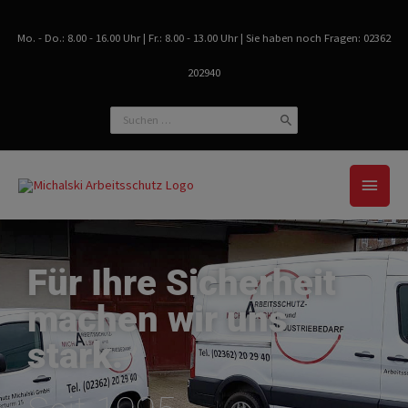
Zum
Inhalt
Mo. - Do.: 8.00 - 16.00 Uhr | Fr.: 8.00 - 13.00 Uhr | Sie haben noch Fragen: 02362
springen
202940
Search
for:
Haup
Für Ihre Sicherheit
machen wir uns
stark.